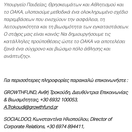
Υπουργείο Παιδείας, Θρησκευμάτων και Αθλητισμού και
το ΟΑΚΑ, υλοποιούμε μεθοδικά ένα ολοκληρωμένο σχέδιο
παρεμβάσεων που ενισχύουν την ασφάλεια, τη
λειτουργικότητα και τη βιωσιμότητα των εγκαταστάσεων.
Ο στόχος μας είναι κοινός: Να δημιουργήσουμε τις
κατάλληλες προϋποθέσεις ώστε το ΟΑΚΑ να αποτελέσει
ξανά ένα σύγχρονο και βιώσιμο πόλο άθλησης και
ανάπτυξης».
Για περισσότερες πληροφορίες παρακαλώ επικοινωνήστε :
GROWTHFUND
, Ανθή Τροκούδη, Διευθύντρια Επικοινωνίας
& Βιωσιμότητας, +30 6932 100053,
A
.
Trokoudi
@
growthfund
.
gr
SOCIALDOO, Κωνσταντίνα Ηλιοπούλου, Director of
Corporate Relations, +30 6974 894411,