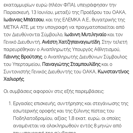
εκατομμυρίων ευρώ (πλέον ΦΠΑ), υπεγράφησαν την
Παρασκευή, 13 Ιουνίου, μεταξύ της Προέδρου του ΟΑΚΑ,
Ιωάννας Μπάτσου
, και της ΕΛΕΜΚΑ Α.Ε., θυγατρικής της
ΜΕΤΚΑ ΑΤΕ, με την υπογραφή να πραγματοποιείται από
τον Διευθύνοντα Σύμβουλο,
Ιωάννη Μυτιληναίο
και τον
Γενικό Διευθυντή,
Ανέστη Χατζηπαναγιωτίδη
. Στην τελετή
παρευρέθηκαν ο Αναπληρωτής Υπουργός Αθλητισμού,
Γιάννης Βρούτσης
, ο Αναπληρωτής Διευθύνων Σύμβουλος
του Υπερταμείου,
Παναγιώτης Σταμπουλίδης
και ο
Συντονιστής Γενικός Διευθυντής του ΟΑΚΑ,
Κωνσταντίνος
Χαλιορής
.
Οι συμβάσεις αφορούν στις εξής παρεμβάσεις:
Εργασίες επισκευής, συντήρησης και στεγάνωσης της
εσωτερικής οροφής και της ξύλινης πίστας του
Ποδηλατοδρομίου, αξίας 1,8 εκατ. ευρώ, οι οποίες
αναμένεται να ολοκληρωθούν εντός 8 μηνών από