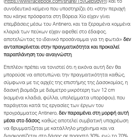
(
https://www.facebook.com/share/15vGeb9dyP/
) και το
συνοδευτικό κείμενο που υποστηρίζει ότι «στην περιοχή
που κάηκε πρόσφατα στη Βόρεια Χίο είχαν γίνει
επεμβάσεις μέσω του Antinero, και τα ξεραμένα κομμένα
κλαριά των πεύκων είχαν αφεθεί στο έδαφος,
αποτελώντας το ιδανικό προσάναμμα για τη φωτιά»
δεν
ανταποκρίνεται στην πραγματικότητα και προκαλεί
παραπλάνηση του αναγνώστη
.
Επιπλέον πρέπει να τονιστεί ότι η εικόνα αυτή δεν θα
μπορούσε να αποτυπώνει την πραγματικότητα καθώς,
σύμφωνα με τις αρχές της επιστήμης της Δασοκομίας, η
δασική βιομάζα με διάμετρο μικρότερη των 12 cm
(κομμένα κλαδιά, φύλλα, υπολείμματα υπορόφου), που
παράγεται κατά τις εργασίες των έργων του
προγράμματος Antinero,
δεν παραμένει στη μορφή αυτή
μέσα στο δάσος
, καθώς αποτελεί συμβατική υποχρέωση
να θρυμματίζεται με κατάλληλο μηχάνημα και να
διασκορπίζεται στο δάσος σε ποσοστό 30%, ενώ το 70%