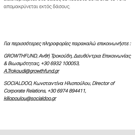
απομακρύνεται εκτός δάσους.
Για περισσότερες πληροφορίες παρακαλώ επικοινωνήστε :
GROWTHFUND
, Ανθή Τροκούδη, Διευθύντρια Επικοινωνίας
& Βιωσιμότητας, +30 6932 100053,
A
.
Trokoudi
@
growthfund
.
gr
SOCIALDOO, Κωνσταντίνα Ηλιοπούλου, Director of
Corporate Relations, +30 6974 894411,
kiliopoulou@socialdoo.gr