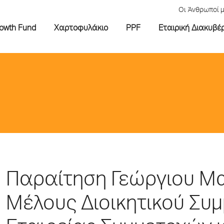
Οι Άνθρωποί 
rowth Fund
Χαρτοφυλάκιο
PPF
Εταιρική Διακυβέ
Παραίτηση Γεώργιου Μα
Μέλους Διοικητικού Συμ