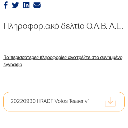
Πληροφοριακό δελτίο Ο.Λ.Β. Α.Ε.
Για περισσότερες πληροφορίες ανατρέξτε στο συνημμένο
έγγραφο
20220930 HRADF Volos Teaser vf