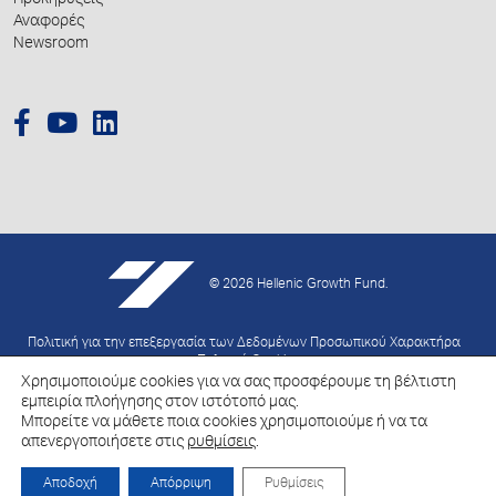
Προκηρύξεις
Αναφορές
Newsroom
© 2026 Hellenic Growth Fund.
Πολιτική για την επεξεργασία των Δεδομένων Προσωπικού Χαρακτήρα
Πολιτική Cookies
Χρησιμοποιούμε cookies για να σας προσφέρουμε τη βέλτιστη
εμπειρία πλοήγησης στον ιστότοπό μας.
Created by
Schema
Μπορείτε να μάθετε ποια cookies χρησιμοποιούμε ή να τα
απενεργοποιήσετε στις
ρυθμίσεις
.
Αποδοχή
Απόρριψη
Ρυθμίσεις