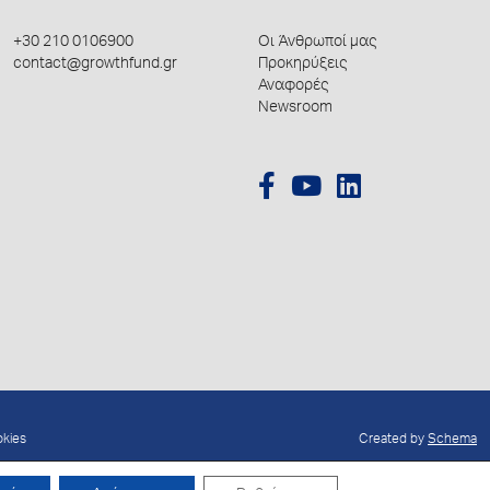
+30 210 0106900
Οι Άνθρωποί μας
contact@growthfund.gr
Προκηρύξεις
Αναφορές
Newsroom
okies
Created by
Schema