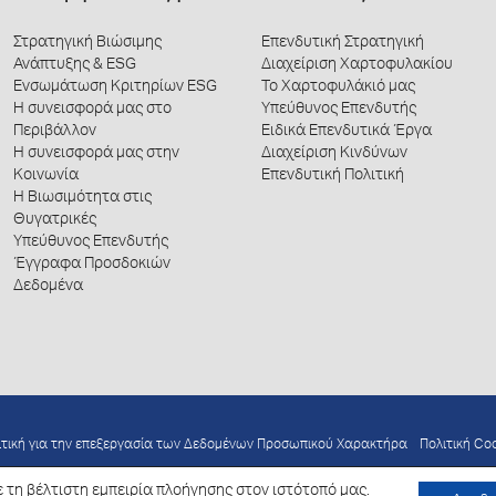
Στρατηγική Βιώσιμης
Επενδυτική Στρατηγική
Ανάπτυξης & ESG
Διαχείριση Χαρτοφυλακίου
Ενσωμάτωση Κριτηρίων ESG
Το Χαρτοφυλάκιό μας
Η συνεισφορά μας στο
Υπεύθυνος Επενδυτής
Περιβάλλον
Ειδικά Επενδυτικά Έργα
Η συνεισφορά μας στην
Διαχείριση Κινδύνων
Κοινωνία
Επενδυτική Πολιτική
Η Βιωσιμότητα στις
Θυγατρικές
Υπεύθυνος Επενδυτής
Έγγραφα Προσδοκιών
Δεδομένα
ιτική για την επεξεργασία των Δεδομένων Προσωπικού Χαρακτήρα
Πολιτική Co
 τη βέλτιστη εμπειρία πλοήγησης στον ιστότοπό μας.