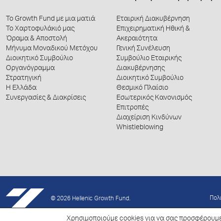
Το Growth Fund με μια ματιά
Εταιρική Διακυβέρνηση
Το Χαρτοφυλάκιό μας
Επιχειρηματική Ηθική &
Όραμα & Αποστολή
Ακεραιότητα
Μήνυμα Μοναδικού Μετόχου
Γενική Συνέλευση
Διοικητικό Συμβούλιο
Συμβούλιο Εταιρικής
Οργανόγραμμα
Διακυβέρνησης
Στρατηγική
Διοικητικό Συμβούλιο
Η Ελλάδα
Θεσμικό Πλαίσιο
Συνεργασίες & Διακρίσεις
Εσωτερικός Κανονισμός
Επιτροπές
Διαχείριση Κινδύνων
Whistleblowing
Πολ
© 2026 Hellenic Growth Fund.
Χρησιμοποιούμε cookies για να σας προσφέρουμε