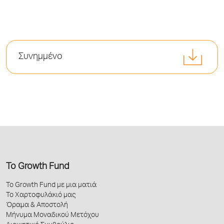
Συνημμένο
Το Growth Fund
Το Growth Fund με μια ματιά
Το Χαρτοφυλάκιό μας
Όραμα & Αποστολή
Μήνυμα Μοναδικού Μετόχου