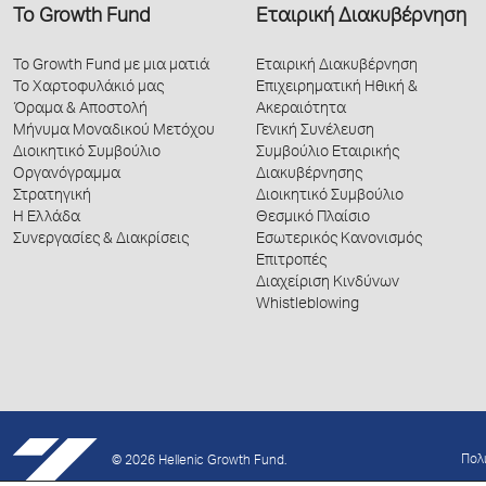
Το Growth Fund
Εταιρική Διακυβέρνηση
Το Growth Fund με μια ματιά
Εταιρική Διακυβέρνηση
Το Χαρτοφυλάκιό μας
Επιχειρηματική Ηθική &
Όραμα & Αποστολή
Ακεραιότητα
Μήνυμα Μοναδικού Μετόχου
Γενική Συνέλευση
Διοικητικό Συμβούλιο
Συμβούλιο Εταιρικής
Οργανόγραμμα
Διακυβέρνησης
Στρατηγική
Διοικητικό Συμβούλιο
Η Ελλάδα
Θεσμικό Πλαίσιο
Συνεργασίες & Διακρίσεις
Εσωτερικός Κανονισμός
Επιτροπές
Διαχείριση Κινδύνων
Whistleblowing
Πολ
© 2026 Hellenic Growth Fund.