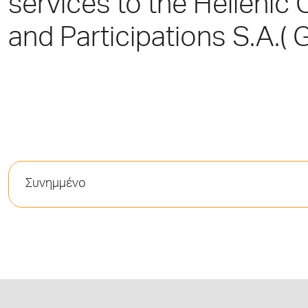
services to the Hellenic
and Participations S.A.(
Συνημμένο