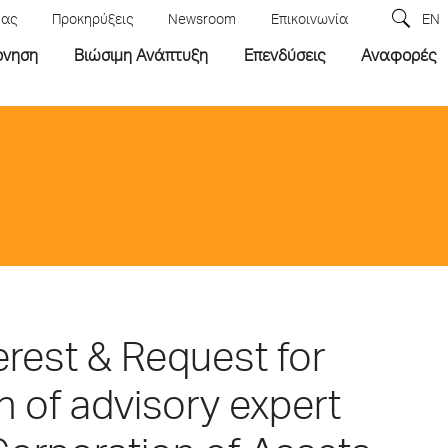
μας
Προκηρύξεις
Newsroom
Επικοινωνία
EN
ρνηση
Βιώσιμη Ανάπτυξη
Επενδύσεις
Αναφορές
terest & Request for
n of advisory expert