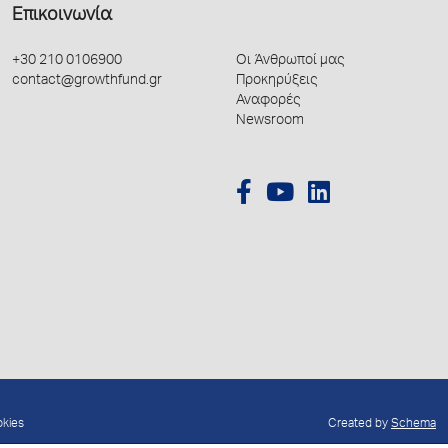
Επικοινωνία
+30 210 0106900
Οι Άνθρωποί μας
contact@growthfund.gr
Προκηρύξεις
Αναφορές
Newsroom
okies
Created by
Schema