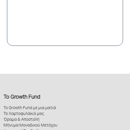
Το Growth Fund
Το Growth Fund με μια ματιά
Το Χαρτοφυλάκιό μας
Όραμα & Αποστολή
Μήνυμα Μοναδικού Μετόχου