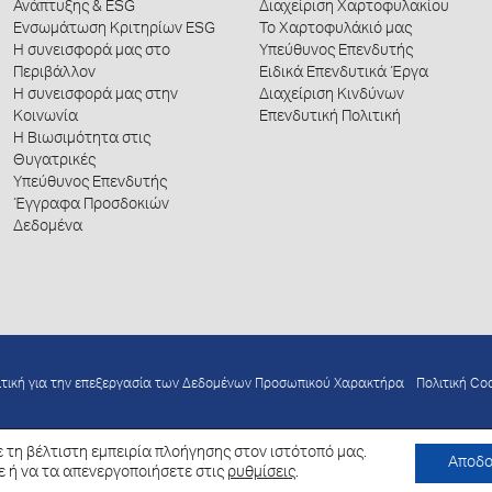
Ανάπτυξης & ESG
Διαχείριση Χαρτοφυλακίου
Ενσωμάτωση Κριτηρίων ESG
Το Χαρτοφυλάκιό μας
Η συνεισφορά μας στο
Υπεύθυνος Επενδυτής
Περιβάλλον
Ειδικά Επενδυτικά Έργα
Η συνεισφορά μας στην
Διαχείριση Κινδύνων
Κοινωνία
Επενδυτική Πολιτική
Η Βιωσιμότητα στις
Θυγατρικές
Υπεύθυνος Επενδυτής
Έγγραφα Προσδοκιών
Δεδομένα
ιτική για την επεξεργασία των Δεδομένων Προσωπικού Χαρακτήρα
Πολιτική Co
 τη βέλτιστη εμπειρία πλοήγησης στον ιστότοπό μας.
Αποδ
ε ή να τα απενεργοποιήσετε στις
ρυθμίσεις
.