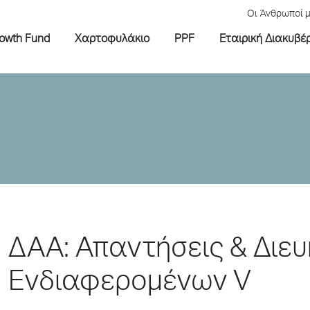
Οι Άνθρωποί 
rowth Fund
Χαρτοφυλάκιο
PPF
Εταιρική Διακυβέ
ΔΑΑ: Απαντήσεις & Διευ
Ενδιαφερομένων V