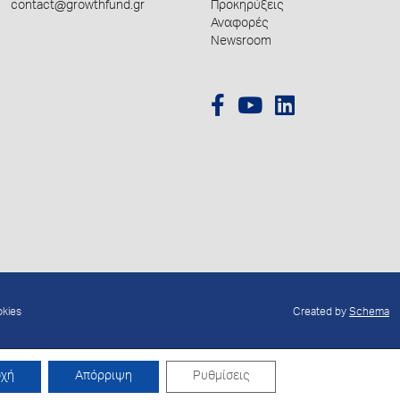
contact@growthfund.gr
Προκηρύξεις
Αναφορές
Newsroom
okies
Created by
Schema
οχή
Απόρριψη
Ρυθμίσεις