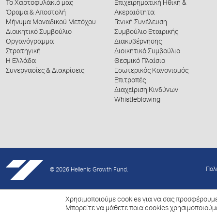
Το Χαρτοφυλάκιό μας
Επιχειρηματική Ηθική &
Όραμα & Αποστολή
Ακεραιότητα
Μήνυμα Μοναδικού Μετόχου
Γενική Συνέλευση
Διοικητικό Συμβούλιο
Συμβούλιο Εταιρικής
Οργανόγραμμα
Διακυβέρνησης
Στρατηγική
Διοικητικό Συμβούλιο
Η Ελλάδα
Θεσμικό Πλαίσιο
Συνεργασίες & Διακρίσεις
Εσωτερικός Κανονισμός
Επιτροπές
Διαχείριση Κινδύνων
Whistleblowing
Πολ
© 2026 Hellenic Growth Fund.
Χρησιμοποιούμε cookies για να σας προσφέρουμε
Μπορείτε να μάθετε ποια cookies χρησιμοποιούμ