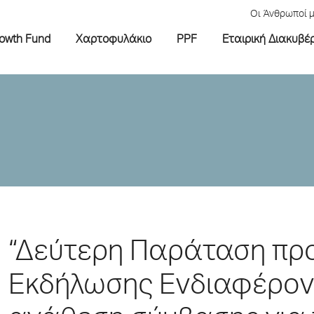
Οι Άνθρωποί 
rowth Fund
Χαρτοφυλάκιο
PPF
Εταιρική Διακυβέ
“Δεύτερη Παράταση πρ
Εκδήλωσης Ενδιαφέρον