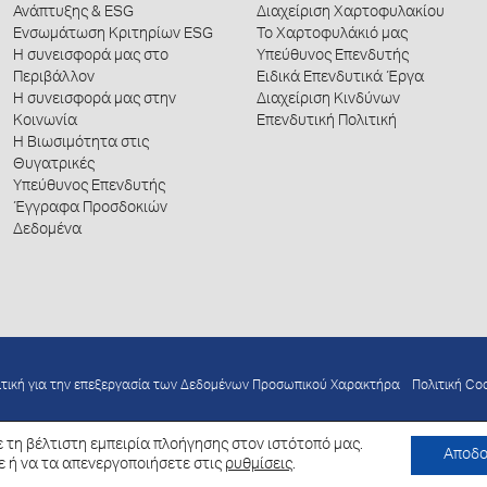
Ανάπτυξης & ESG
Διαχείριση Χαρτοφυλακίου
Ενσωμάτωση Κριτηρίων ESG
Το Χαρτοφυλάκιό μας
Η συνεισφορά μας στο
Υπεύθυνος Επενδυτής
Περιβάλλον
Ειδικά Επενδυτικά Έργα
Η συνεισφορά μας στην
Διαχείριση Κινδύνων
Κοινωνία
Επενδυτική Πολιτική
Η Βιωσιμότητα στις
Θυγατρικές
Υπεύθυνος Επενδυτής
Έγγραφα Προσδοκιών
Δεδομένα
ιτική για την επεξεργασία των Δεδομένων Προσωπικού Χαρακτήρα
Πολιτική Co
 τη βέλτιστη εμπειρία πλοήγησης στον ιστότοπό μας.
Αποδ
ε ή να τα απενεργοποιήσετε στις
ρυθμίσεις
.