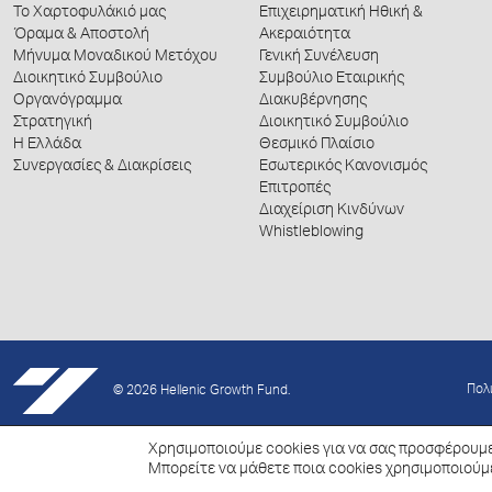
Το Χαρτοφυλάκιό μας
Επιχειρηματική Ηθική &
Όραμα & Αποστολή
Ακεραιότητα
Μήνυμα Μοναδικού Μετόχου
Γενική Συνέλευση
Διοικητικό Συμβούλιο
Συμβούλιο Εταιρικής
Οργανόγραμμα
Διακυβέρνησης
Στρατηγική
Διοικητικό Συμβούλιο
Η Ελλάδα
Θεσμικό Πλαίσιο
Συνεργασίες & Διακρίσεις
Εσωτερικός Κανονισμός
Επιτροπές
Διαχείριση Κινδύνων
Whistleblowing
Πολ
© 2026 Hellenic Growth Fund.
Χρησιμοποιούμε cookies για να σας προσφέρουμε
Μπορείτε να μάθετε ποια cookies χρησιμοποιούμ