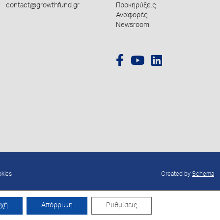
contact@growthfund.gr
Προκηρύξεις
Αναφορές
Newsroom
okies
Created by
Schema
οχή
Απόρριψη
Ρυθμίσεις