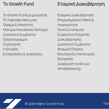
Το Growth Fund
Εταιρική Διακυβέρνηση
Το Growth Fund με μια ματιά
Εταιρική Διακυβέρνηση
Το Χαρτοφυλάκιό μας
Επιχειρηματική Ηθική &
Όραμα & Αποστολή
Ακεραιότητα
Μήνυμα Μοναδικού Μετόχου
Γενική Συνέλευση
Διοικητικό Συμβούλιο
Συμβούλιο Εταιρικής
Οργανόγραμμα
Διακυβέρνησης
Στρατηγική
Διοικητικό Συμβούλιο
Η Ελλάδα
Θεσμικό Πλαίσιο
Συνεργασίες & Διακρίσεις
Εσωτερικός Κανονισμός
Επιτροπές
Διαχείριση Κινδύνων
Whistleblowing
Πολ
© 2026 Hellenic Growth Fund.