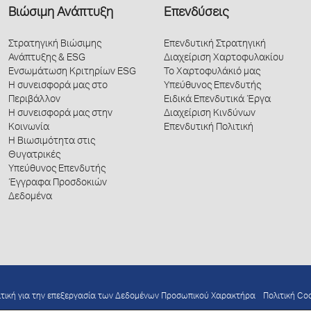
Βιώσιμη Ανάπτυξη
Επενδύσεις
Στρατηγική Βιώσιμης
Επενδυτική Στρατηγική
Ανάπτυξης & ESG
Διαχείριση Χαρτοφυλακίου
Ενσωμάτωση Κριτηρίων ESG
Το Χαρτοφυλάκιό μας
Η συνεισφορά μας στο
Υπεύθυνος Επενδυτής
Περιβάλλον
Ειδικά Επενδυτικά Έργα
Η συνεισφορά μας στην
Διαχείριση Κινδύνων
Κοινωνία
Επενδυτική Πολιτική
Η Βιωσιμότητα στις
Θυγατρικές
Υπεύθυνος Επενδυτής
Έγγραφα Προσδοκιών
Δεδομένα
ιτική για την επεξεργασία των Δεδομένων Προσωπικού Χαρακτήρα
Πολιτική Co