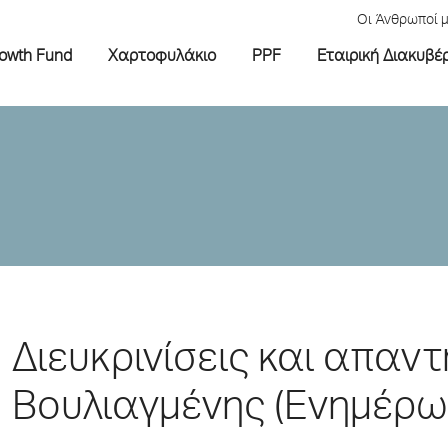
Οι Άνθρωποί 
rowth Fund
Χαρτοφυλάκιο
PPF
Εταιρική Διακυβέ
Διευκρινίσεις και απαν
Βουλιαγμένης (Ενημέρωσ