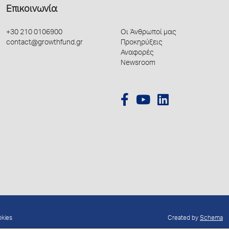
Επικοινωνία
+30 210 0106900
Οι Άνθρωποί μας
contact@growthfund.gr
Προκηρύξεις
Αναφορές
Newsroom
okies
Created by
Schema