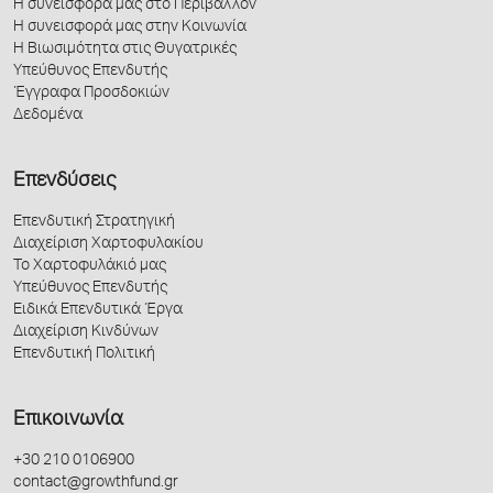
Η συνεισφορά μας στο Περιβάλλον
Η συνεισφορά μας στην Κοινωνία
Η Βιωσιμότητα στις Θυγατρικές
Υπεύθυνος Επενδυτής
Έγγραφα Προσδοκιών
Δεδομένα
Επενδύσεις
Επενδυτική Στρατηγική
Διαχείριση Χαρτοφυλακίου
Το Χαρτοφυλάκιό μας
Υπεύθυνος Επενδυτής
Ειδικά Επενδυτικά Έργα
Διαχείριση Κινδύνων
Επενδυτική Πολιτική
Επικοινωνία
+30 210 0106900
contact@growthfund.gr