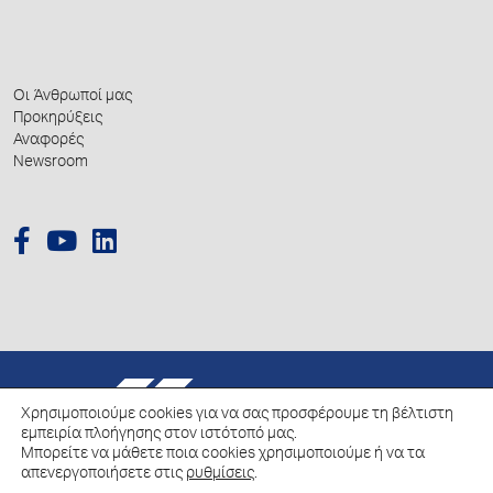
Οι Άνθρωποί μας
Προκηρύξεις
Αναφορές
Newsroom
© 2026 Hellenic Growth Fund.
Χρησιμοποιούμε cookies για να σας προσφέρουμε τη βέλτιστη
εμπειρία πλοήγησης στον ιστότοπό μας.
Μπορείτε να μάθετε ποια cookies χρησιμοποιούμε ή να τα
Πολιτική για την επεξεργασία των Δεδομένων Προσωπικού Χαρακτήρα
απενεργοποιήσετε στις
ρυθμίσεις
.
Πολιτική Cookies