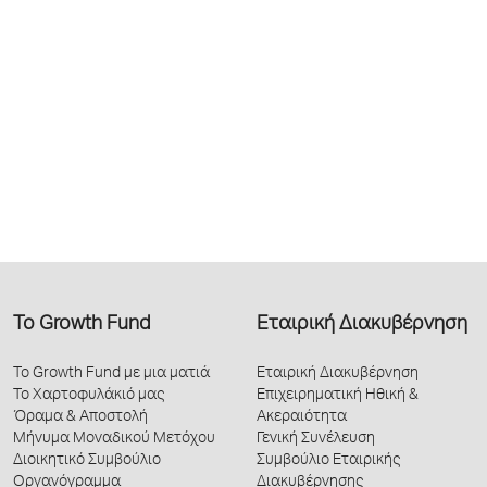
Το Growth Fund
Εταιρική Διακυβέρνηση
Το Growth Fund με μια ματιά
Εταιρική Διακυβέρνηση
Το Χαρτοφυλάκιό μας
Επιχειρηματική Ηθική &
Όραμα & Αποστολή
Ακεραιότητα
Μήνυμα Μοναδικού Μετόχου
Γενική Συνέλευση
Διοικητικό Συμβούλιο
Συμβούλιο Εταιρικής
Οργανόγραμμα
Διακυβέρνησης