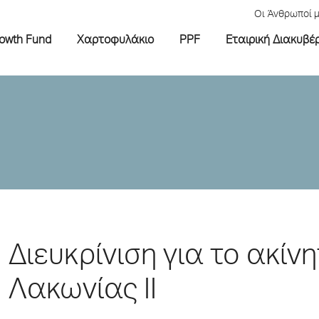
Οι Άνθρωποί 
rowth Fund
Χαρτοφυλάκιο
PPF
Εταιρική Διακυβέ
Διευκρίνιση για το ακίν
Λακωνίας II