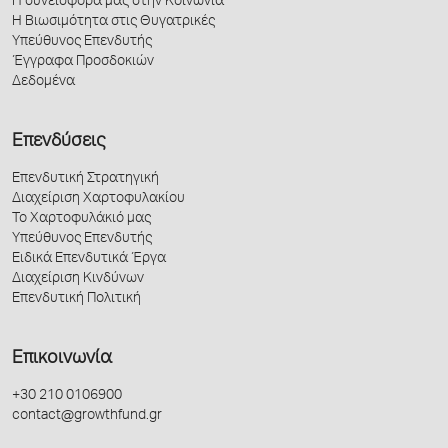
Η συνεισφορά μας στην Κοινωνία
Η Βιωσιμότητα στις Θυγατρικές
Υπεύθυνος Επενδυτής
Έγγραφα Προσδοκιών
Δεδομένα
Επενδύσεις
Επενδυτική Στρατηγική
Διαχείριση Χαρτοφυλακίου
Το Χαρτοφυλάκιό μας
Υπεύθυνος Επενδυτής
Ειδικά Επενδυτικά Έργα
Διαχείριση Κινδύνων
Επενδυτική Πολιτική
Επικοινωνία
+30 210 0106900
contact@growthfund.gr