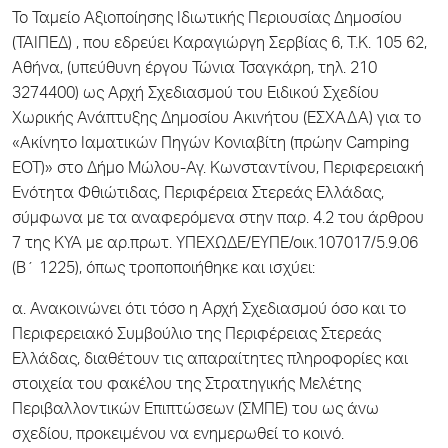
Το Ταμείο Αξιοποίησης Ιδιωτικής Περιουσίας Δημοσίου
(ΤΑΙΠΕΔ) , που εδρεύει Καραγιώργη Σερβίας 6, T.K. 105 62,
Αθήνα, (υπεύθυνη έργου Τώνια Τσαγκάρη, τηλ. 210
3274400) ως Αρχή Σχεδιασμού του Ειδικού Σχεδίου
Χωρικής Ανάπτυξης Δημοσίου Ακινήτου (ΕΣΧΑΔΑ) για το
«Ακίνητο Ιαματικών Πηγών Κονιαβίτη (πρώην Camping
ΕΟΤ)» στο Δήμο Μώλου-Αγ. Κωνσταντίνου, Περιφερειακή
Ενότητα Φθιώτιδας, Περιφέρεια Στερεάς Ελλάδας,
σύμφωνα με τα αναφερόμενα στην παρ. 4.2 του άρθρου
7 της ΚΥΑ με αρ.πρωτ. ΥΠΕΧΩΔΕ/ΕΥΠΕ/οικ.107017/5.9.06
(Β΄ 1225), όπως τροποποιήθηκε και ισχύει:
α. Ανακοινώνει ότι τόσο η Αρχή Σχεδιασμού όσο και το
Περιφερειακό Συμβούλιο της Περιφέρειας Στερεάς
Ελλάδας, διαθέτουν τις απαραίτητες πληροφορίες και
στοιχεία του φακέλου της Στρατηγικής Μελέτης
Περιβαλλοντικών Επιπτώσεων (ΣΜΠΕ) του ως άνω
σχεδίου, προκειμένου να ενημερωθεί το κοινό.