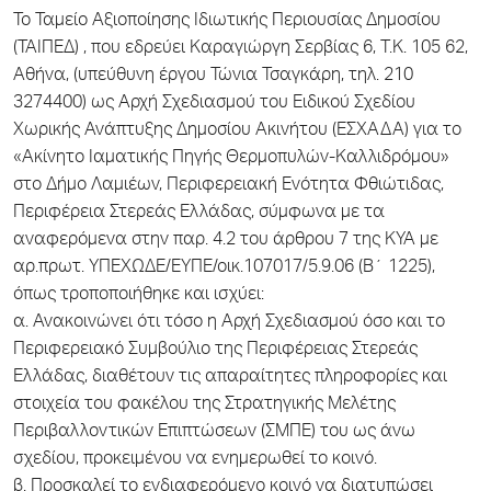
Το Ταμείο Αξιοποίησης Ιδιωτικής Περιουσίας Δημοσίου
(ΤΑΙΠΕΔ) , που εδρεύει Καραγιώργη Σερβίας 6, Τ.Κ. 105 62,
Αθήνα, (υπεύθυνη έργου Τώνια Τσαγκάρη, τηλ. 210
3274400) ως Αρχή Σχεδιασμού του Ειδικού Σχεδίου
Χωρικής Ανάπτυξης Δημοσίου Ακινήτου (ΕΣΧΑΔΑ) για το
«Ακίνητο Ιαματικής Πηγής Θερμοπυλών-Καλλιδρόμου»
στο Δήμο Λαμιέων, Περιφερειακή Ενότητα Φθιώτιδας,
Περιφέρεια Στερεάς Ελλάδας, σύμφωνα με τα
αναφερόμενα στην παρ. 4.2 του άρθρου 7 της ΚΥΑ με
αρ.πρωτ. ΥΠΕΧΩΔΕ/ΕΥΠΕ/οικ.107017/5.9.06 (Β΄ 1225),
όπως τροποποιήθηκε και ισχύει:
α. Ανακοινώνει ότι τόσο η Αρχή Σχεδιασμού όσο και το
Περιφερειακό Συμβούλιο της Περιφέρειας Στερεάς
Ελλάδας, διαθέτουν τις απαραίτητες πληροφορίες και
στοιχεία του φακέλου της Στρατηγικής Μελέτης
Περιβαλλοντικών Επιπτώσεων (ΣΜΠΕ) του ως άνω
σχεδίου, προκειμένου να ενημερωθεί το κοινό.
β. Προσκαλεί το ενδιαφερόμενο κοινό να διατυπώσει