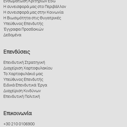
Ενσωμάτωση Κριτηρίων ESG
Η συνεισφορά μας στο Περιβάλλον
Η συνεισφορά μας στην Κοινωνία
Η Βιωσιμότητα στις Θυγατρικές
Υπεύθυνος Επενδυτής
Έγγραφα Προσδοκιών
Δεδομένα
Επενδύσεις
Επενδυτική Στρατηγική
Διαχείριση Χαρτοφυλακίου
Το Χαρτοφυλάκιό μας
Υπεύθυνος Επενδυτής
Ειδικά Επενδυτικά Έργα
Διαχείριση Κινδύνων
Επενδυτική Πολιτική
Επικοινωνία
+30 210 0106900