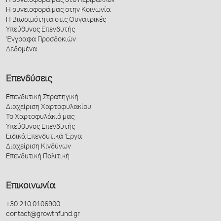
Η συνεισφορά μας στο Περιβάλλον
Η συνεισφορά μας στην Κοινωνία
Η Βιωσιμότητα στις Θυγατρικές
Υπεύθυνος Επενδυτής
Έγγραφα Προσδοκιών
Δεδομένα
Επενδύσεις
Επενδυτική Στρατηγική
Διαχείριση Χαρτοφυλακίου
Το Χαρτοφυλάκιό μας
Υπεύθυνος Επενδυτής
Ειδικά Επενδυτικά Έργα
Διαχείριση Κινδύνων
Επενδυτική Πολιτική
Επικοινωνία
+30 210 0106900
contact@growthfund.gr