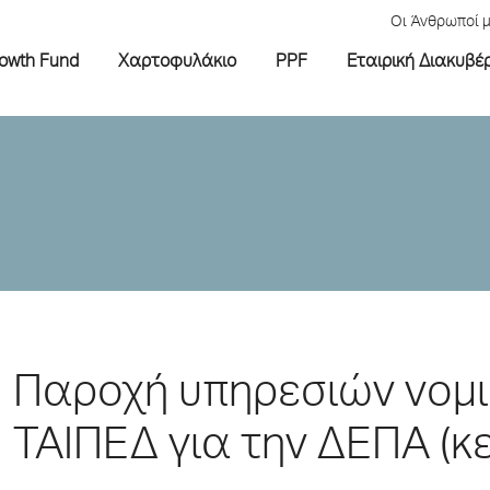
Οι Άνθρωποί 
rowth Fund
Χαρτοφυλάκιο
PPF
Εταιρική Διακυβέ
Παροχή υπηρεσιών νομι
ΤΑΙΠΕΔ για την ΔΕΠΑ (κε