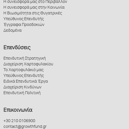
Η συνεισφορά μας στο Περιβάλλον
Η συνεισφορά μας στην Κοινωνία
Η Βιωσιμότητα στις Θυγατρικές
Υπεύθυνος Επενδυτής
Έγγραφα Προσδοκιών
Δεδομένα
Επενδύσεις
Επενδυτική Στρατηγική
Διαχείριση Χαρτοφυλακίου
Το Χαρτοφυλάκιό μας
Υπεύθυνος Επενδυτής
Ειδικά Επενδυτικά Έργα
Διαχείριση Κινδύνων
Επενδυτική Πολιτική
Επικοινωνία
+30 210 0106900
contact@growthfund.gr