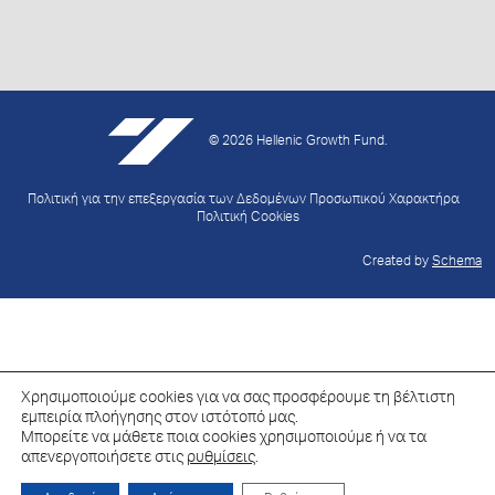
© 2026 Hellenic Growth Fund.
Πολιτική για την επεξεργασία των Δεδομένων Προσωπικού Χαρακτήρα
Πολιτική Cookies
Created by
Schema
Χρησιμοποιούμε cookies για να σας προσφέρουμε τη βέλτιστη
εμπειρία πλοήγησης στον ιστότοπό μας.
Μπορείτε να μάθετε ποια cookies χρησιμοποιούμε ή να τα
απενεργοποιήσετε στις
ρυθμίσεις
.