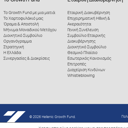
Το Growth Fund
Εταιρική Διακυβέρνηση
Το Growth Fund με μια ματιά
Εταιρική Διακυβέρνηση
Το Χαρτοφυλάκιό μας
Επιχειρηματική Ηθική &
Όραμα & Αποστολή
Ακεραιότητα
Μήνυμα Μοναδικού Μετόχου
Γενική Συνέλευση
Διοικητικό Συμβούλιο
Συμβούλιο Εταιρικής
Οργανόγραμμα
Διακυβέρνησης
Στρατηγική
Διοικητικό Συμβούλιο
Η Ελλάδα
Θεσμικό Πλαίσιο
Συνεργασίες & Διακρίσεις
Εσωτερικός Κανονισμός
Επιτροπές
Διαχείριση Κινδύνων
Whistleblowing
Πολ
© 2026 Hellenic Growth Fund.