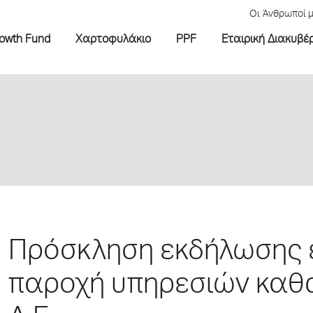
Οι Άνθρωποί 
rowth Fund
Χαρτοφυλάκιο
PPF
Εταιρική Διακυβέ
Πρόσκληση εκδήλωσης ε
παροχή υπηρεσιών καθα