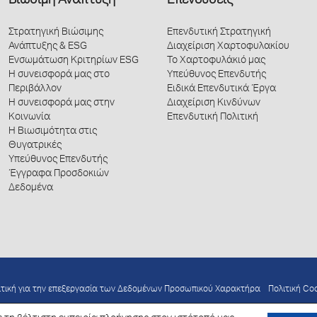
Βιώσιμη Ανάπτυξη
Επενδύσεις
Στρατηγική Βιώσιμης
Επενδυτική Στρατηγική
Ανάπτυξης & ESG
Διαχείριση Χαρτοφυλακίου
Ενσωμάτωση Κριτηρίων ESG
Το Χαρτοφυλάκιό μας
Η συνεισφορά μας στο
Υπεύθυνος Επενδυτής
Περιβάλλον
Ειδικά Επενδυτικά Έργα
Η συνεισφορά μας στην
Διαχείριση Κινδύνων
Κοινωνία
Επενδυτική Πολιτική
Η Βιωσιμότητα στις
Θυγατρικές
Υπεύθυνος Επενδυτής
Έγγραφα Προσδοκιών
Δεδομένα
ιτική για την επεξεργασία των Δεδομένων Προσωπικού Χαρακτήρα
Πολιτική Co