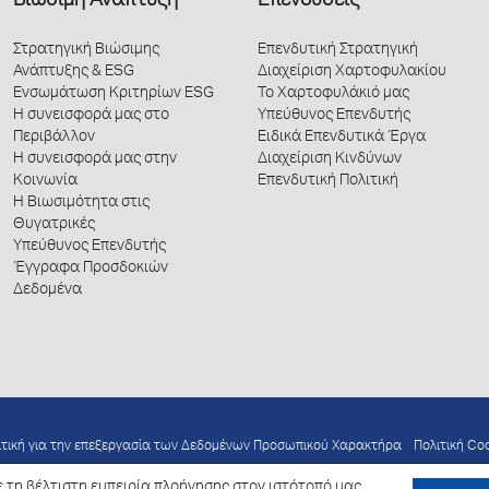
Βιώσιμη Ανάπτυξη
Επενδύσεις
Στρατηγική Βιώσιμης
Επενδυτική Στρατηγική
Ανάπτυξης & ESG
Διαχείριση Χαρτοφυλακίου
Ενσωμάτωση Κριτηρίων ESG
Το Χαρτοφυλάκιό μας
Η συνεισφορά μας στο
Υπεύθυνος Επενδυτής
Περιβάλλον
Ειδικά Επενδυτικά Έργα
Η συνεισφορά μας στην
Διαχείριση Κινδύνων
Κοινωνία
Επενδυτική Πολιτική
Η Βιωσιμότητα στις
Θυγατρικές
Υπεύθυνος Επενδυτής
Έγγραφα Προσδοκιών
Δεδομένα
ιτική για την επεξεργασία των Δεδομένων Προσωπικού Χαρακτήρα
Πολιτική Co
 τη βέλτιστη εμπειρία πλοήγησης στον ιστότοπό μας.