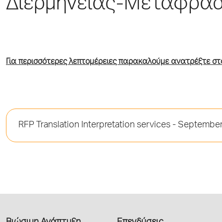
Διερμηνείας-Μετάφρα
Για περισσότερες λεπτομέρειες παρακαλούμε ανατρέξτε στ
RFP Translation Interpretation services - Septemb