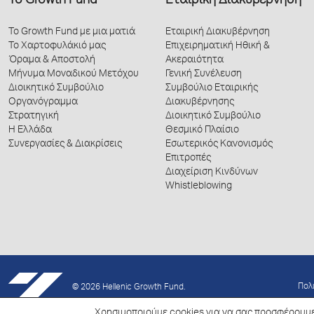
Το Growth Fund
Εταιρική Διακυβέρνηση
Το Growth Fund με μια ματιά
Εταιρική Διακυβέρνηση
Το Χαρτοφυλάκιό μας
Επιχειρηματική Ηθική &
Όραμα & Αποστολή
Ακεραιότητα
Μήνυμα Μοναδικού Μετόχου
Γενική Συνέλευση
Διοικητικό Συμβούλιο
Συμβούλιο Εταιρικής
Οργανόγραμμα
Διακυβέρνησης
Στρατηγική
Διοικητικό Συμβούλιο
Η Ελλάδα
Θεσμικό Πλαίσιο
Συνεργασίες & Διακρίσεις
Εσωτερικός Κανονισμός
Επιτροπές
Διαχείριση Κινδύνων
Whistleblowing
Πολ
© 2026 Hellenic Growth Fund.
Χρησιμοποιούμε cookies για να σας προσφέρουμε