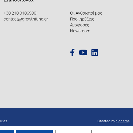
Επικοινωνία
+30 210 0106900
Οι Άνθρωποί μας
contact@growthfund.gr
Προκηρύξεις
Αναφορές
Newsroom
okies
Created by
Schema