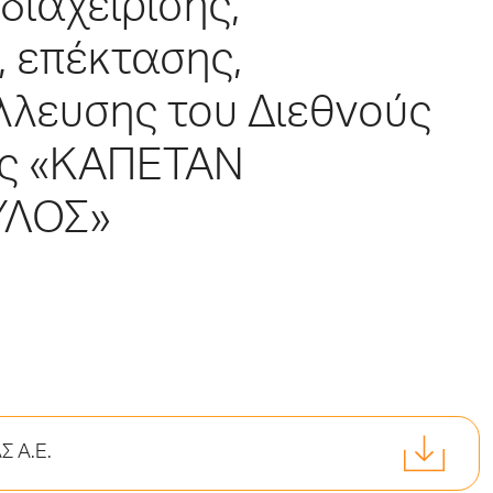
διαχείρισης,
, επέκτασης,
λλευσης του Διεθνούς
ας «ΚΑΠΕΤΑΝ
ΥΛΟΣ»
 Α.Ε.