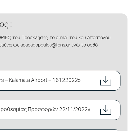
ς :
ΙΕΣ) του Πρόσκλησης, το e-mail του κου Απόστολου
ασμένα ως
apapadopoulos@fcns.gr
ενώ το ορθό
ers – Kalamata Airport – 16122022»
Προθεσμίας Προσφορών 22/11/2022»