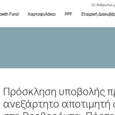
Οι Άνθρωποί 
rowth Fund
Χαρτοφυλάκιο
PPF
Εταιρική Διακυβέ
Πρόσκληση υποβολής π
ανεξάρτητο αποτιμητή σ