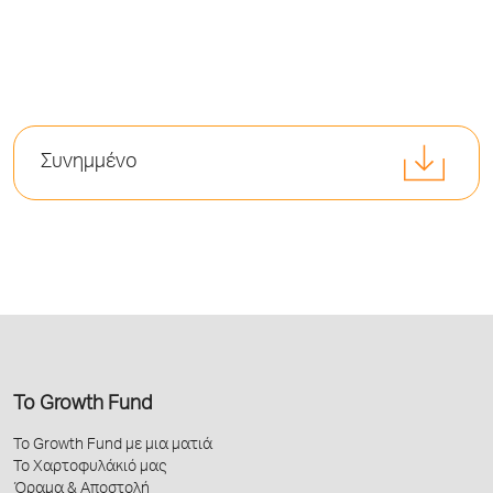
Συνημμένο
Το Growth Fund
Το Growth Fund με μια ματιά
Το Χαρτοφυλάκιό μας
Όραμα & Αποστολή