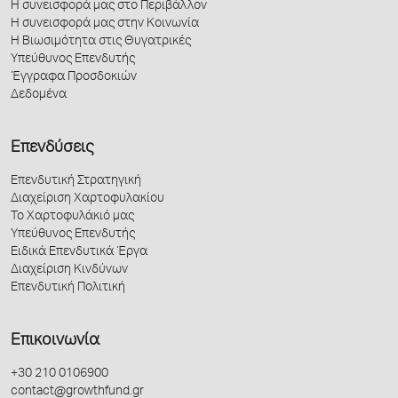
Η συνεισφορά μας στο Περιβάλλον
Η συνεισφορά μας στην Κοινωνία
Η Βιωσιμότητα στις Θυγατρικές
Υπεύθυνος Επενδυτής
Έγγραφα Προσδοκιών
Δεδομένα
Επενδύσεις
Επενδυτική Στρατηγική
Διαχείριση Χαρτοφυλακίου
Το Χαρτοφυλάκιό μας
Υπεύθυνος Επενδυτής
Ειδικά Επενδυτικά Έργα
Διαχείριση Κινδύνων
Επενδυτική Πολιτική
Επικοινωνία
+30 210 0106900
contact@growthfund.gr