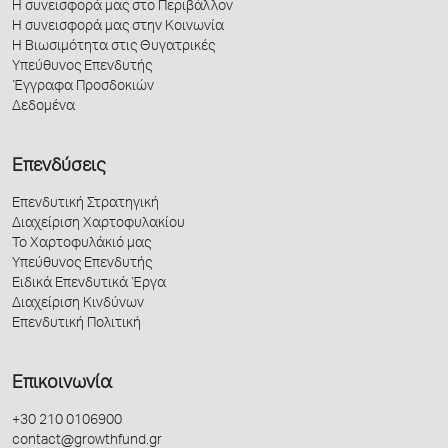
Η συνεισφορά μας στο Περιβάλλον
Η συνεισφορά μας στην Κοινωνία
Η Βιωσιμότητα στις Θυγατρικές
Υπεύθυνος Επενδυτής
Έγγραφα Προσδοκιών
Δεδομένα
Επενδύσεις
Επενδυτική Στρατηγική
Διαχείριση Χαρτοφυλακίου
Το Χαρτοφυλάκιό μας
Υπεύθυνος Επενδυτής
Ειδικά Επενδυτικά Έργα
Διαχείριση Κινδύνων
Επενδυτική Πολιτική
Επικοινωνία
+30 210 0106900
contact@growthfund.gr