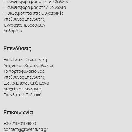
Η συνεισφορά μας στο Περιβάλλον
Η συνεισφορά μας στην Κοινωνία
Η Βιωσιμότητα στις Θυγατρικές
Υπεύθυνος Επενδυτής
Έγγραφα Προσδοκιών
Δεδομένα
Επενδύσεις
Επενδυτική Στρατηγική
Διαχείριση Χαρτοφυλακίου
Το Χαρτοφυλάκιό μας
Υπεύθυνος Επενδυτής
Ειδικά Επενδυτικά Έργα
Διαχείριση Κινδύνων
Επενδυτική Πολιτική
Επικοινωνία
+30 210 0106900
contact@growthfund.gr