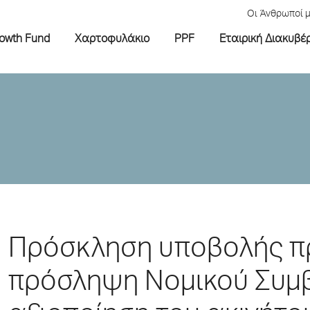
Οι Άνθρωποί 
rowth Fund
Χαρτοφυλάκιο
PPF
Εταιρική Διακυβέ
Πρόσκληση υποβολής π
πρόσληψη Νομικού Συμβ