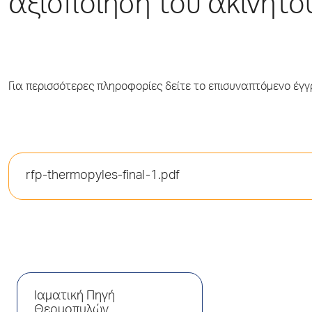
αξιοποίηση του ακινήτο
Για περισσότερες πληροφορίες δείτε το επισυναπτόμενο έγ
rfp-thermopyles-final-1.pdf
Ιαματική Πηγή
Θερμοπυλών