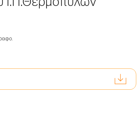
υ Ι.Π.Θερμοπυλών
γραφο.