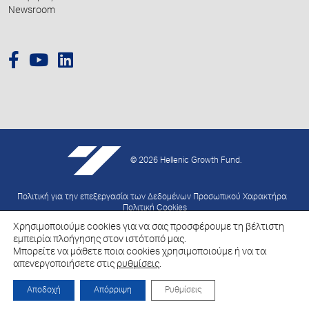
Newsroom
© 2026 Hellenic Growth Fund.
Πολιτική για την επεξεργασία των Δεδομένων Προσωπικού Χαρακτήρα
Πολιτική Cookies
Χρησιμοποιούμε cookies για να σας προσφέρουμε τη βέλτιστη
Created by
Schema
εμπειρία πλοήγησης στον ιστότοπό μας.
Μπορείτε να μάθετε ποια cookies χρησιμοποιούμε ή να τα
απενεργοποιήσετε στις
ρυθμίσεις
.
Αποδοχή
Απόρριψη
Ρυθμίσεις