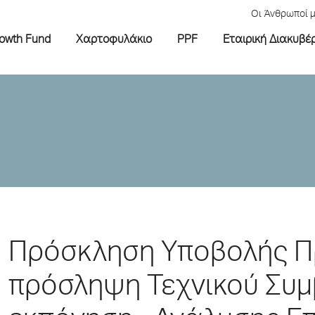
Οι Άνθρωποί 
rowth Fund
Χαρτοφυλάκιο
PPF
Εταιρική Διακυβέ
Πρόσκληση Υποβολής Π
πρόσληψη Τεχνικού Συμ