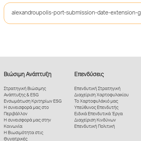
alexandroupolis-port-submission-date-extension-g
Βιώσιμη Ανάπτυξη
Επενδύσεις
Στρατηγική Βιώσιμης
Επενδυτική Στρατηγική
Ανάπτυξης & ESG
Διαχείριση Χαρτοφυλακίου
Ενσωμάτωση Κριτηρίων ESG
Το Χαρτοφυλάκιό μας
Η συνεισφορά μας στο
Υπεύθυνος Επενδυτής
Περιβάλλον
Ειδικά Επενδυτικά Έργα
Η συνεισφορά μας στην
Διαχείριση Κινδύνων
Κοινωνία
Επενδυτική Πολιτική
Η Βιωσιμότητα στις
Θυγατρικές