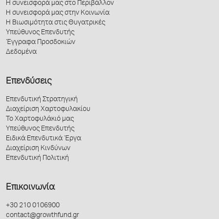
Η συνεισφορά μας στο Περιβάλλον
Η συνεισφορά μας στην Κοινωνία
Η Βιωσιμότητα στις Θυγατρικές
Υπεύθυνος Επενδυτής
Έγγραφα Προσδοκιών
Δεδομένα
Επενδύσεις
Επενδυτική Στρατηγική
Διαχείριση Χαρτοφυλακίου
Το Χαρτοφυλάκιό μας
Υπεύθυνος Επενδυτής
Ειδικά Επενδυτικά Έργα
Διαχείριση Κινδύνων
Επενδυτική Πολιτική
Επικοινωνία
+30 210 0106900
contact@growthfund.gr