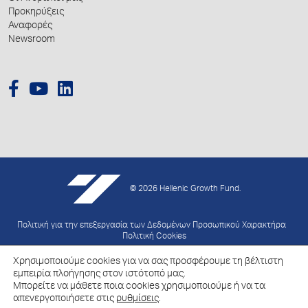
Προκηρύξεις
Αναφορές
Newsroom
© 2026 Hellenic Growth Fund.
Πολιτική για την επεξεργασία των Δεδομένων Προσωπικού Χαρακτήρα
Πολιτική Cookies
Χρησιμοποιούμε cookies για να σας προσφέρουμε τη βέλτιστη
Created by
Schema
εμπειρία πλοήγησης στον ιστότοπό μας.
Μπορείτε να μάθετε ποια cookies χρησιμοποιούμε ή να τα
απενεργοποιήσετε στις
ρυθμίσεις
.