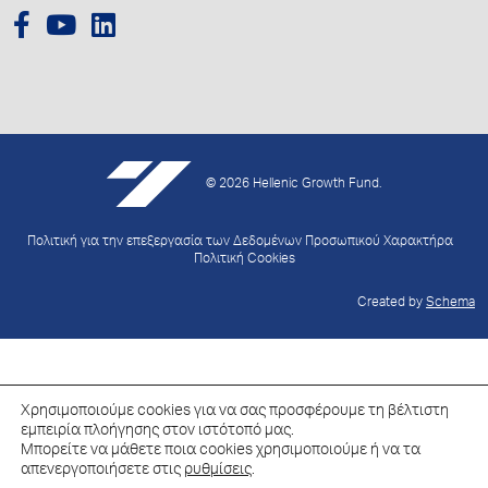
© 2026 Hellenic Growth Fund.
Πολιτική για την επεξεργασία των Δεδομένων Προσωπικού Χαρακτήρα
Πολιτική Cookies
Created by
Schema
Χρησιμοποιούμε cookies για να σας προσφέρουμε τη βέλτιστη
εμπειρία πλοήγησης στον ιστότοπό μας.
Μπορείτε να μάθετε ποια cookies χρησιμοποιούμε ή να τα
απενεργοποιήσετε στις
ρυθμίσεις
.