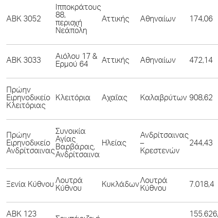
Ιπποκράτους
88,
ΑΒΚ 3052
Αττικής
Αθηναίων
174,06
περιοχή
Νεάπολη
Αιόλου 17 &
ΑΒΚ 3033
Αττικής
Αθηναίων
472,14
Ερμού 64
Πρώην
Ειρηνοδικείο
Κλειτόρια
Αχαΐας
Καλαβρύτων
908,62
Κλειτόριας
Συνοικία
Πρώην
Ανδρίτσαινας
Αγίας
Ειρηνοδικείο
Ηλείας
–
244,43
Βαρβάρας,
Ανδρίτσαινας
Κρεστενών
Ανδρίτσαινα
Λουτρά
Λουτρά
Ξενία Κύθνου
Κυκλάδων
7.018,4
Κύθνου
Κύθνου
ΑΒΚ 123
155.626