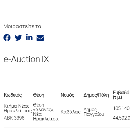
Μοιραστείτε το
e-Auction IX
Εμβαδό
Κωδικός
Θέση
Νομός
Δήμος/Πόλη
(τ.μ.)
Θέση
Κτήμα Νέας
105.140
«αλάνες»,
Δήμος
Ηρακλείτσας
Καβάλας
Νέα
Παγγαίου
ΑΒΚ 3396
44.592,
Ηρακλείτσα