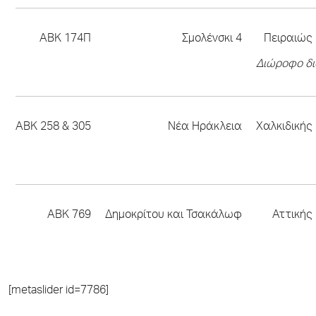
ΑΒΚ 174Π
Σμολένσκι 4
Πειραιώς
Διώροφο δι
ΑΒΚ 258 & 305
Νέα Ηράκλεια
Χαλκιδικής
ΑΒΚ 769
Δημοκρίτου και Τσακάλωφ
Αττικής
[metaslider id=7786]