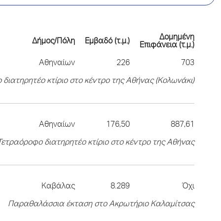
Δομημένη
Δήμος/Πόλη
Εμβαδό (τ.μ.)
Επιφάνεια (τ.μ.)
Αθηναίων
226
703
 διατηρητέο κτίριο στο κέντρο της Αθήνας (Κολωνάκι)
Αθηναίων
176,50
887,61
Τετραόροφο διατηρητέο κτίριο στο κέντρο της Αθήνας
Καβάλας
8.289
Όχι
Παραθαλάσσια έκταση στο Ακρωτήριο Καλαμίτσας