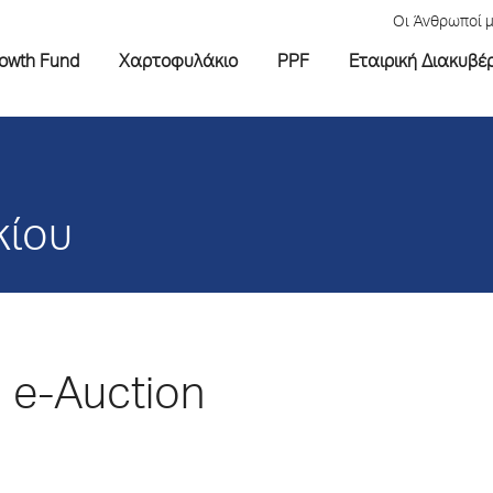
Οι Άνθρωποί 
rowth Fund
Χαρτοφυλάκιο
PPF
Εταιρική Διακυβέ
κίου
e-Auction