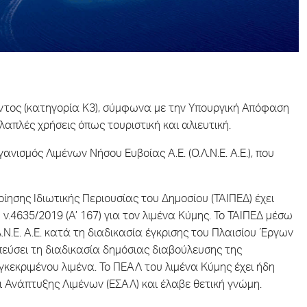
οντος (κατηγορία Κ3), σύμφωνα με την Υπουργική Απόφαση
λαπλές χρήσεις όπως τουριστική και αλιευτική.
ανισμός Λιμένων Νήσου Ευβοίας Α.Ε. (Ο.Λ.Ν.Ε. Α.Ε.), που
ίησης Ιδιωτικής Περιουσίας του Δημοσίου (ΤΑΙΠΕΔ) έχει
.4635/2019 (Α’ 167) για τον λιμένα Κύμης. Το ΤΑΙΠΕΔ μέσω
.Ν.Ε. Α.Ε. κατά τη διαδικασία έγκρισης του Πλαισίου Έργων
πεύσει τη διαδικασία δημόσιας διαβούλευσης της
εκριμένου λιμένα. Το ΠΕΑΛ του λιμένα Κύμης έχει ήδη
ι Ανάπτυξης Λιμένων (ΕΣΑΛ) και έλαβε θετική γνώμη.