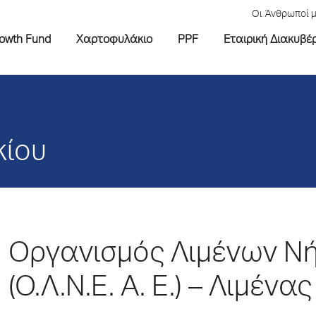
Οι Άνθρωποί 
rowth Fund
Χαρτοφυλάκιο
PPF
Εταιρική Διακυβέ
κίου
Οργανισμός Λιμένων Νή
(Ο.Λ.Ν.Ε. Α. Ε.) – Λιμένα