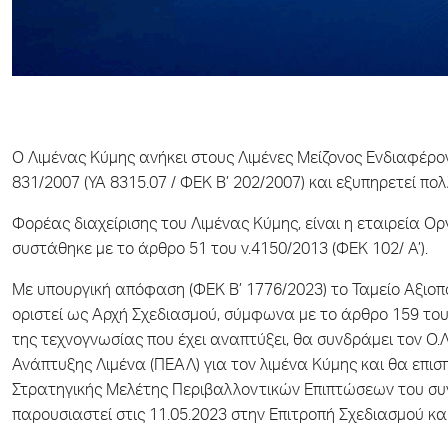
Ο Λιμένας Κύμης ανήκει στους Λιμένες Μείζονος Ενδιαφέρ
831/2007 (ΥΑ 8315.07 / ΦΕΚ Β’ 202/2007) και εξυπηρετεί πολ
Φορέας διαχείρισης του Λιμένας Κύμης, είναι η εταιρεία Οργ
συστάθηκε με το άρθρο 51 του ν.4150/2013 (ΦΕΚ 102/ Α’).
Με υπουργική απόφαση (ΦΕΚ Β’ 1776/2023) το Ταμείο Αξιοπο
οριστεί ως Αρχή Σχεδιασμού, σύμφωνα με το άρθρο 159 του ν
της τεχνογνωσίας που έχει αναπτύξει, θα συνδράμει τον Ο.Λ
Ανάπτυξης Λιμένα (ΠΕΑΛ) για τον λιμένα Κύμης και θα επισ
Στρατηγικής Μελέτης Περιβαλλοντικών Επιπτώσεων του συγκ
παρουσιαστεί στις 11.05.2023 στην Επιτροπή Σχεδιασμού κα