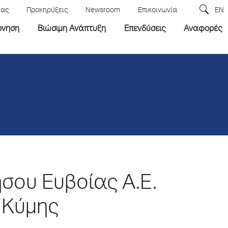
μας
Προκηρύξεις
Newsroom
Επικοινωνία
EN
ρνηση
Βιώσιμη Ανάπτυξη
Επενδύσεις
Αναφορές
σου Ευβοίας Α.Ε.
ς Κύμης