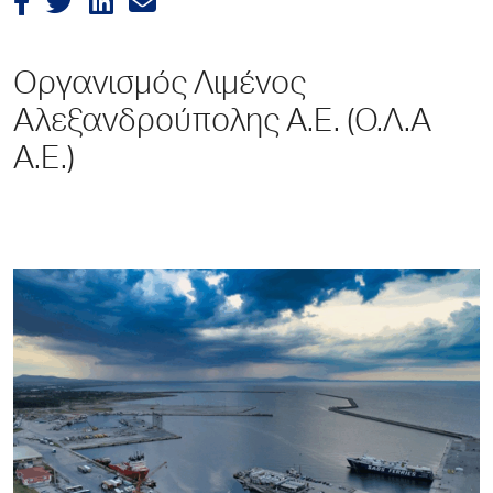
Οργανισμός Λιμένος
Αλεξανδρούπολης Α.Ε. (Ο.Λ.Α
Α.Ε.)