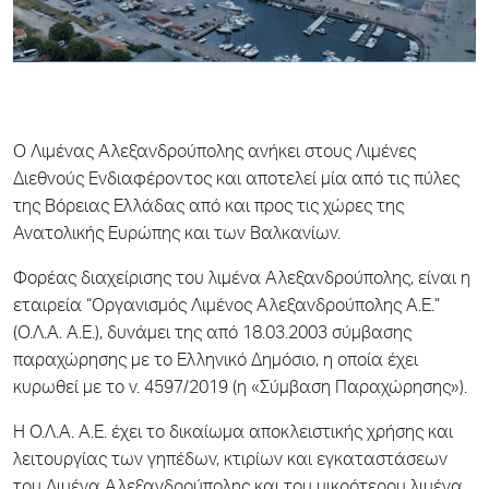
O Λιμένας Αλεξανδρούπολης ανήκει στους Λιμένες
Διεθνούς Ενδιαφέροντος και αποτελεί μία από τις πύλες
της Βόρειας Ελλάδας από και προς τις χώρες της
Ανατολικής Ευρώπης και των Βαλκανίων.
Φορέας διαχείρισης του λιμένα Αλεξανδρούπολης, είναι η
εταιρεία “Οργανισμός Λιμένος Αλεξανδρούπολης Α.Ε.”
(Ο.Λ.Α. Α.Ε.), δυνάμει της από 18.03.2003 σύμβασης
παραχώρησης με το Ελληνικό Δημόσιο, η οποία έχει
κυρωθεί με το ν. 4597/2019 (η «Σύμβαση Παραχώρησης»).
Η Ο.Λ.Α. Α.Ε. έχει το δικαίωμα αποκλειστικής χρήσης και
λειτουργίας των γηπέδων, κτιρίων και εγκαταστάσεων
του Λιμένα Αλεξανδρούπολης και του μικρότερου λιμένα