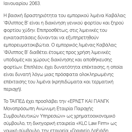
Ιανουαρίου 2063.
Η βασική δραστηριότητα του εμπορικού λιμένα Καβάλας
‘Φίλιππος Β’ είναι η διακίνηση γενικού φορτίου και ξηρού
φορτίου χύδην. Επιπροσθέτως, στις λιμενικές του
εγκαταστάσεις δύνανται να εξυπηρετηθούν
εμπορευματοκιβώτια. Ο εμπορικός λιμένας Καβάλας
‘Φίλιππος Β’ διαθέτει έτοιμες προς χρήση λιμενικές
υποδομές και χώρους διακίνησης και αποθήκευσης
φορτίων. Επιπλέον, έχει δυνατότητα επέκτασης, η οποία
είναι δυνατή λόγω μιας πρόσφατα ολοκληρωμένης
επέκτασης του λιμένα (κρηπιδώματα και τερματική
περιοχή).
Το ΤΑΙΠΕΔ έχει προσλάβει την «ΕΡΝΣΤ ΚΑΙ ΓΙΑΝΓΚ
Μονοπρόσωπη Ανώνυμη Εταιρία Παροχής
Συμβουλευτικών Υπηρεσιών» ως χρηματοοικονομικό
σύμβουλο, τη δικηγορική εταιρεία «KLC Law Firm» ως
νομικό σύμβουλο, την εταιρεία «Γραφείο Δοξιάδη