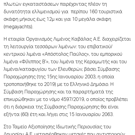
πλωτών εγκαταστάσεων παρέχοντας πλέον τη
δυνατότητα ελλιμενισμού για περίπου 160 τουριστικά
σκάφη μήκους έως 12μ και για 10 μεγάλα σκάφη
(
megayachts
).
Η εταιρία Οργανισμός Λιμένος Καβάλας Α.Ε. διαχειρίζεται
τη λειτουργία τεσσάρων λιμένων: του επιβατικού/
κεντρικού λιμένα «Απόστολος Παύλος», του εμπορικού
λιμένα «Φίλιππος Β’», του λιμένα της Κεραμωτής και του
λιμένα/καταφυγίου των Ελευθερών, βάσει Σύμβασης
Παραχώρησης (της 15ης Ιανουαρίου 2003, η οποία
τροποποιήθηκε το 2019) με το Ελληνικό Δημόσιο. Η
Σύμβαση Παραχώρησης και τα παραρτήματά της
επικυρώθηκαν με το νόμο 4597/2019, ο οποίος προβλέπει
ότι η διάρκεια της Σύμβασης Παραχώρησης θα είναι
εξήντα (60) έτη και λήγει στις 15 Ιανουαρίου 2063.
Στο Ταμείο Αξιοποίησης Ιδιωτικής Περιουσίας του
Δημοσίου Α.Ε. μεταφέρθηκαν μετοχές που αντιστοιχούν