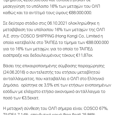
τιμήματος €280.500.000 και τοποθετήθηκαν σε
μεσεγγύηση το υπόλοιπο 16% των μετοχών του ΟΛΠ
καθώς και το αντίτιμό τους ύψους €88.000.000.
Σε δεύτερο στάδιο στις 06.10.2021 ολοκληρώθηκε η
μεταβίβαση του υπόλοιπου 16% των μετοχών της ΟΛΠ
Α.Ε. στην COSCO SHIPPING (Hong Kong) Co., Limited η
οποία κατέβαλλε στο ΤΑΙΠΕΔ το τίμημα των €88.000.000
για το 16% των μετοχών, για το οποίο το ΤΑΙΠΕΔ
εισέπραξε και δεδουλευμένους τόκους €11,87εκ.
Βάσει της επικαιροποιημένης σύμβασης παραχώρησης
(24.06.2016) ο συντελεστής του ετήσιου μεταβλητού
ανταλλάγματος, που καταβάλλει ο ΟΛΠ στο Ελληνικό
Δημόσιο, ορίστηκε σε 3,5% επί των ετήσιων ενοποιημένων
εσόδων με ελάχιστο ετήσιο οικονομικό αντάλλαγμα το
ποσό των €3,5εκατ.
H μετοχική σύνθεση του ΟΛΠ σήμερα είναι: COSCO 67%,