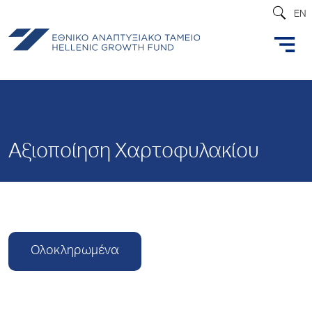
EN
Αξιοποίηση Χαρτοφυλακίου
Ολοκληρωμένα