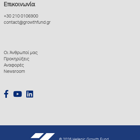
Επικοινωνία
+30 210 0106900
contact@growthfund.gr
Οι Άνθρωποί μας
Προκηρύξεις
Αναφορές
Newsroom
© 2026 Hellenic Growth Fund.