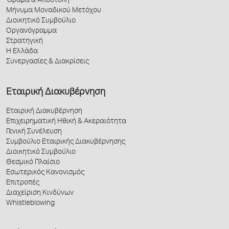
Όραμα & Αποστολή
Μήνυμα Μοναδικού Μετόχου
Διοικητικό Συμβούλιο
Οργανόγραμμα
Στρατηγική
Η Ελλάδα
Συνεργασίες & Διακρίσεις
Εταιρική Διακυβέρνηση
Εταιρική Διακυβέρνηση
Επιχειρηματική Ηθική & Ακεραιότητα
Γενική Συνέλευση
Συμβούλιο Εταιρικής Διακυβέρνησης
Διοικητικό Συμβούλιο
Θεσμικό Πλαίσιο
Εσωτερικός Κανονισμός
Επιτροπές
Διαχείριση Κινδύνων
Whistleblowing