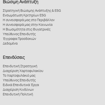
Βιώσιμη Ανάπτυξη
Στρατηγική Βιώσιμης Ανάπτυξης & ESG
Ενσωμάτωση Κριτηρίων ESG
Η συνεισφορά μας στο Περιβάλλον
Η συνεισφορά μας στην Κοινωνία
Η Βιωσιμότητα στις Θυγατρικές
Υπεύθυνος Επενδυτής
Έγγραφα Προσδοκιών
Δεδομένα
Επενδύσεις
Επενδυτική Στρατηγική
Διαχείριση Χαρτοφυλακίου
Το Χαρτοφυλάκιό μας
Υπεύθυνος Επενδυτής
Ειδικά Επενδυτικά Έργα
Διαχείριση Κινδύνων
Επενδυτική Πολιτική