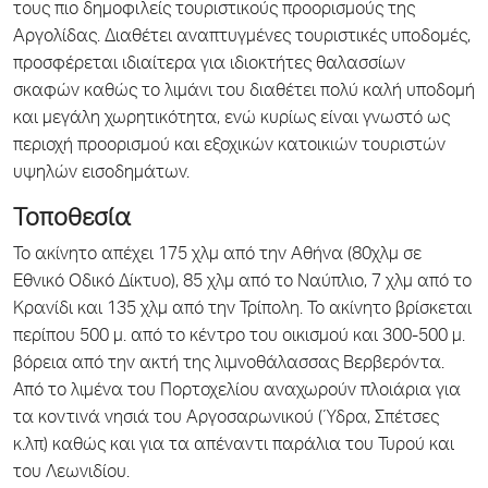
τους πιο δημοφιλείς τουριστικούς προορισμούς της
Αργολίδας. Διαθέτει αναπτυγμένες τουριστικές υποδομές,
προσφέρεται ιδιαίτερα για ιδιοκτήτες θαλασσίων
σκαφών καθώς το λιμάνι του διαθέτει πολύ καλή υποδομή
και μεγάλη χωρητικότητα, ενώ κυρίως είναι γνωστό ως
περιοχή προορισμού και εξοχικών κατοικιών τουριστών
υψηλών εισοδημάτων.
Τοποθεσία
Το ακίνητο απέχει 175 χλμ από την Αθήνα (80χλμ σε
Εθνικό Οδικό Δίκτυο), 85 χλμ από το Ναύπλιο, 7 χλμ από το
Κρανίδι και 135 χλμ από την Τρίπολη. Το ακίνητο βρίσκεται
περίπου 500 μ. από το κέντρο του οικισμού και 300-500 μ.
βόρεια από την ακτή της λιμνοθάλασσας Βερβερόντα.
Από το λιμένα του Πορτοχελίου αναχωρούν πλοιάρια για
τα κοντινά νησιά του Αργοσαρωνικού (Ύδρα, Σπέτσες
κ.λπ) καθώς και για τα απέναντι παράλια του Τυρού και
του Λεωνιδίου.