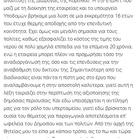
ανάπτυξη της Διώρυγας της Κορίνθου. Ή την ΕΥΔΑΠ, που
μαζί με τη διοίκηση της εταιρείας και το υπουργείο
Υποδομών βρήκαμε μια λύση σε μια εκκρεμότητα 16 ετών
που έτυχε θερμής αποδοχής από την επενδυτική
κοινότητα. Εχει όμως και μεγάλη σημασία για τους
πολίτες, καθώς εξασφαλίζει το κόστος της τιμής του
νερού σε πολύ χαμηλά επίπεδα για τα επόμενα 20 χρόνια,
ενώ η εταιρεία μπορεί πλέον να προχωρήσει τόσο την
αναδιοργάνωσή της, όσο και τις επενδύσεις για την
αναβάθμιση του δικτύου της. Σημαντικότερη από τις
διαδικασίες είναι πάντα η πίστη μας στο έργο που
αναλαμβάνουμε ή στην αποστολή καλύτερα, γιατί αυτή η
λέξη ταιριάζει στην περίπτωση της αξιοποίησης της
δημόσιας περιουσίας. Και εδώ υπεισέρχεται η αντίληψή
μας για τον ρόλο του υπερταμείου, γιατί εδώ βρίσκεται η
ουσία του θέματος για παραγωγικά αποτελέσματα επ’
ωφελεία του Δημοσίου και των πολιτών. Από την αρχή της
θητείας μου το είπα με κάποιο τρόπο, ας το πω και τώρα