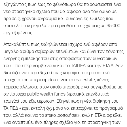
εξηγώντας πως έως το φθινόπωρο θα παρουσιαστεί ένα
νέο στρατηγικό σχέδιο που θα αφορά όλο τον όμιλο με
δράσεις, χρονοδιάγραμμα και συνέργειες. Ομιλος που
αποτελεί τον μεγαλύτερο εργοδότη της χώρας με 35.000
εργαζομένους.
Αποκαλύπτει πως εκδηλώνεται ισχυρό ενδιαφέρον από
μεγάλο αριθμό σοβαρών επενδυτών και δίνει τον τόνο της
ενεργής εμπλοκής του στις αποφάσεις των θυγατρικών
του – που περιλαμβάνουν και το ΤΑΙΠΕΔ και την ΕΤΑΔ. Δεν
διστάζει να παραδεχτεί πως κορυφαίο περιουσιακό
στοιχείο του υπερταμείου είναι το real estate, «ένας
τομέας άλλωστε στον οποίο μπορούμε να συγκριθούμε με
αντίστοιχα public wealth funds (κρατικά επενδυτικά
ταμεία) του εξωτερικού». Εξηγεί πως η νέα διοίκηση του
ΤΑΙΠΕΔ «έχει εντολή όχι μόνο να επιταχύνει το πρόγραμμά
του, αλλά και να το επικαιροποιήσει», ενώ η ΕΤΑΔ οφείλει
«να αναπτύξει ένα πλήρες σχέδιο για τη στρατηγική των