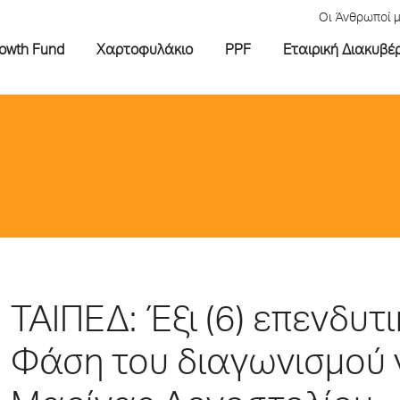
Οι Άνθρωποί 
rowth Fund
Χαρτοφυλάκιο
PPF
Εταιρική Διακυβέ
ΤΑΙΠΕΔ: Έξι (6) επενδυ
Φάση του διαγωνισμού γ