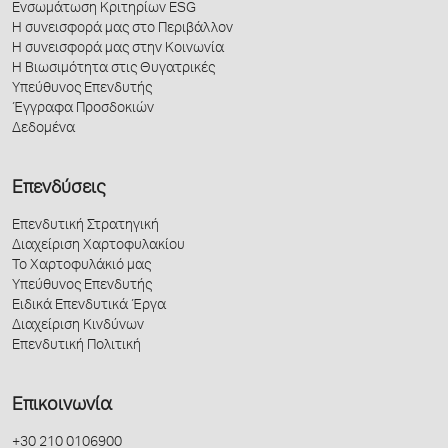
Ενσωμάτωση Κριτηρίων ESG
Η συνεισφορά μας στο Περιβάλλον
Η συνεισφορά μας στην Κοινωνία
Η Βιωσιμότητα στις Θυγατρικές
Υπεύθυνος Επενδυτής
Έγγραφα Προσδοκιών
Δεδομένα
Επενδύσεις
Επενδυτική Στρατηγική
Διαχείριση Χαρτοφυλακίου
Το Χαρτοφυλάκιό μας
Υπεύθυνος Επενδυτής
Ειδικά Επενδυτικά Έργα
Διαχείριση Κινδύνων
Επενδυτική Πολιτική
Επικοινωνία
+30 210 0106900