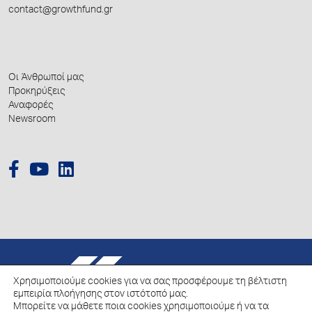
contact@growthfund.gr
Οι Άνθρωποί μας
Προκηρύξεις
Αναφορές
Newsroom
© 2026 Hellenic Growth Fund.
Χρησιμοποιούμε cookies για να σας προσφέρουμε τη βέλτιστη
εμπειρία πλοήγησης στον ιστότοπό μας.
Μπορείτε να μάθετε ποια cookies χρησιμοποιούμε ή να τα
Πολιτική για την επεξεργασία των Δεδομένων Προσωπικού Χαρακτήρα